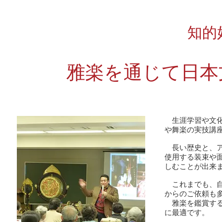
知的
雅楽を通じて日本
生涯学習や文化
や舞楽の実技講
長い歴史と、ア
使用する装束や
しむことが出来
これまでも、自
からのご依頼も
雅楽を鑑賞する
に最適です。