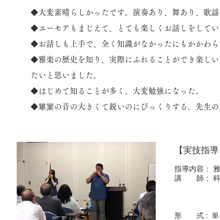
◆大変素晴らしかったです。演奏あり、舞あり、歌謡
◆ユーモアもまじえて、とても楽しくお話しをしてい
◆お話しも上手で、全く知識がなかったにもかかわら
◆雅楽の歴史を知り、実際にふれることができ楽しい
たいと思いました。
◆はじめて知ることが多く、大変勉強になった。
​◆篳篥の音の大きくて鋭いのにびっくりする。先生
【実技指導
指導内容： 
講 師： 科
三田徳明
三田晴
鈴木祥
形 式 : 