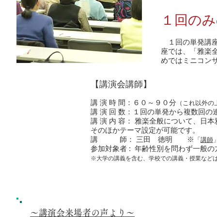
​１回の
１回の単発講座
座では、「雅楽
めではミニコン
【講演会講師】
講 演 時 間：６０～９０分
（これ以外の
講 演 回 数：１回の単発から複数回の
講 演 内 容： 雅楽全般について、
そのほかテーマ設定が可能です。
講 師： 三田 徳明 ※
「
講師
参加対象者 : 年齢性別を問わず一般
※大学の講義を含む、学校での講義・授業など
～講演会来場者の声より～