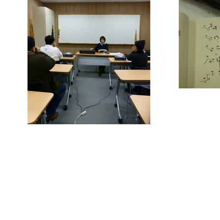
０３‐３６５５
雅楽OfficeNoriaki ℡
２
mail
info@gagaku.asia
東京都江戸川区本一色2-2-16
Edogawa-ku Tokyo,Japan
Copyright © 2015－2021 雅楽Office Noriaki All Rights Reserved.